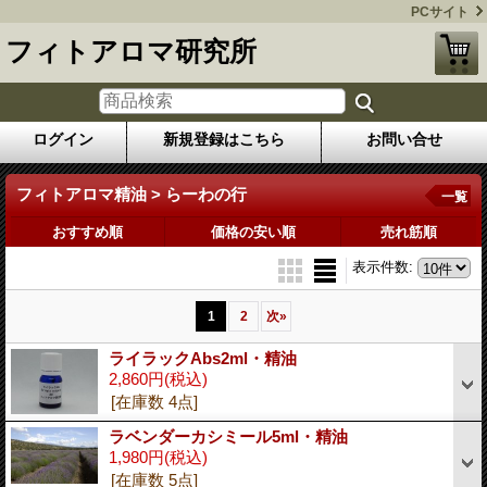
PCサイト
フィトアロマ研究所
ログイン
新規登録はこちら
お問い合せ
フィトアロマ精油 > らーわの行
一覧
おすすめ順
価格の安い順
売れ筋順
表示件数
:
1
2
次
»
ライラックAbs2ml・精油
2,860円
(税込)
[在庫数 4点]
ラベンダーカシミール5ml・精油
1,980円
(税込)
[在庫数 5点]