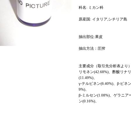
科名: ミカン科
原産国: イタリア,シチリア島
抽出部位:果皮
抽出方法：圧搾
主要成分（取引先分析表より
リモネン(42.68%)、酢酸リナリ
(11.49%)、
γ-テルピネン(6.40%)、β-ピネン(
9%)、
β-ミルセン(1.08%)、ゲラニア
ン(0.16%)、