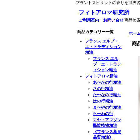
プラントスピリットの香りを世界
フィトアロマ研究所
ご利用案内
｜
お問い合せ
商品検
商品カテゴリー一覧
ホー
フランス エルブ・
商
エ・トラディション
精油
フランス エル
ブ・エ・トラデ
ィション精油
フィトアロマ精油
あ〜かの行精油
さの行精油
た〜なの行精油
はの行精油
ま〜やの行精油
らーわの行
マヤ・アマゾン
民族植物精油
《フランス薬局
品質精油》