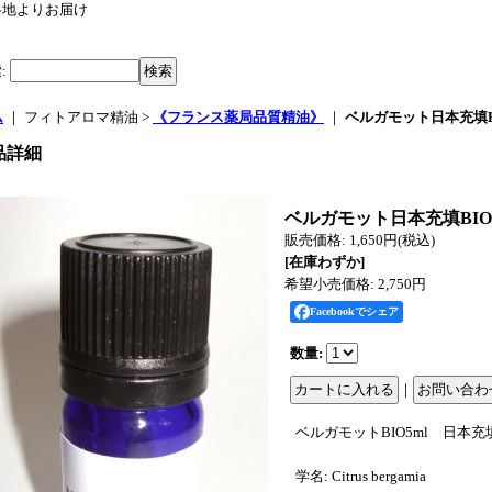
各地よりお届け
索
:
ム
｜ フィトアロマ精油 >
《フランス薬局品質精油》
｜
ベルガモット日本充填BI
品詳細
ベルガモット日本充填BIO5
販売価格
:
1,650円
(税込)
[在庫わずか]
希望小売価格
:
2,750円
Facebookでシェア
数量
:
｜
ベルガモットBIO5ml 日本充
学名: Citrus bergamia