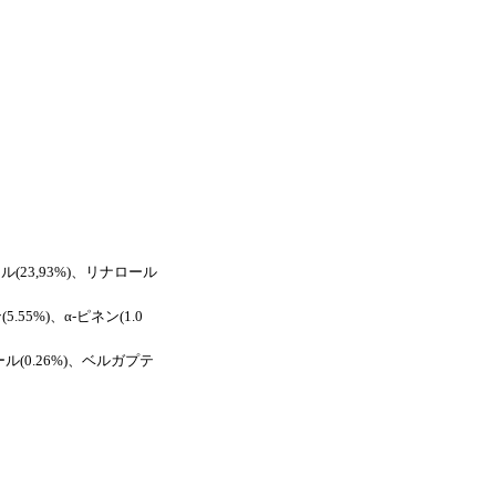
）
ル(23,93%)、リナロール
5.55%)、α-ピネン(1.0
ール(0.26%)、ベルガプテ