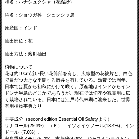
和名：ハナシュクシャ（花縮紗）
科名：ショウガ科 シュクシャ属
原産国：インド
抽出部位：花
抽出方法：溶剤抽出
植物について
花は約10cm近い長い花筒部を有し、広線型の花被片と、白色
で目だつ大きな平開する唇弁を有している。熱帯では周年、
日本では夏から初秋にかけて咲く。原産地はインドからイン
ドシナ半島のどこかであろうが、現在では切花や観賞用に広
く栽培されている。日本には江戸時代末期に渡来した。世界
有用植物事典より
主要成分（second edition Essential Oil Safetyより）
リナロール(29.3%)、（Ｅ）－イソオイゲノール(18.4%)、イン
ドール（7.0%）,
安息香酸メチル(5.7%)、吉草酸(4.0%)、ジャスミンラクトン