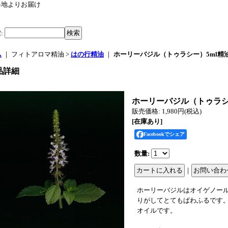
各地よりお届け
索
:
ム
｜ フィトアロマ精油 >
はの行精油
｜
ホーリーバジル（トゥラシー）5ml精
品詳細
ホーリーバジル（トゥラシ
販売価格
:
1,980円
(税込)
[在庫あり]
Facebookでシェア
数量
:
｜
ホーリーバジルはオイゲノー
りがしてとてもぱわふるです
オイルです。