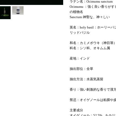
ラテン名：Ocimumu sanctum
Ocimumu ：強く良い香り
の植物名
Sanctum:神聖な、神々しい
英名：holy basil：ホーリーバジ
リッドバジル
和名：カミメボウキ（神目箒
科名：シソ科、オキムム属
産地：インド
抽出部位：全草
抽出方法：水蒸気蒸留
香り：強い刺激的な香りで漢
禁忌：オイゲノールは粘膜や
主要成分
オイゲノール：52.5%、β-カリ