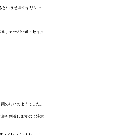
がするという意味のギリシャ
ル、sacred basil：セイク
）
方薬の匂いのようでした。
皮膚も刺激しますので注意
オフィレン：20.0%、ア