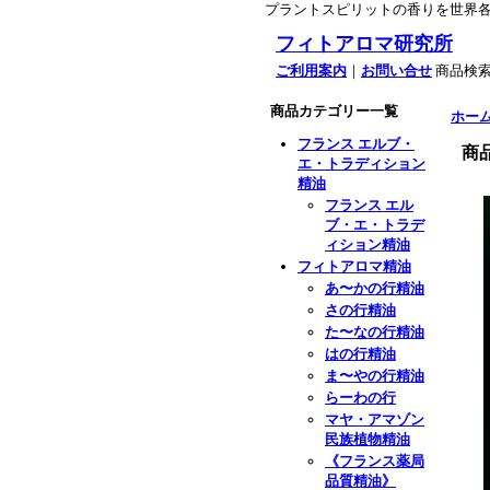
プラントスピリットの香りを世界
フィトアロマ研究所
ご利用案内
｜
お問い合せ
商品検
商品カテゴリー一覧
ホー
フランス エルブ・
商
エ・トラディション
精油
フランス エル
ブ・エ・トラデ
ィション精油
フィトアロマ精油
あ〜かの行精油
さの行精油
た〜なの行精油
はの行精油
ま〜やの行精油
らーわの行
マヤ・アマゾン
民族植物精油
《フランス薬局
品質精油》