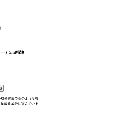
油
ー）5ml精油
ル成分豊富で薬のような香
。抗酸化成分に富んでいる