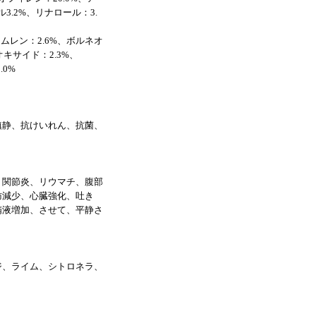
ル3.2%、リナロール：3.
フムレン：2.6%、ボルネオ
キサイド：2.3%、
0%
鎮静、抗けいれん、抗菌、
、関節炎、リウマチ、腹部
肪減少、心臓強化、吐き
精液増加、させて、平静さ
ジ、ライム、シトロネラ、