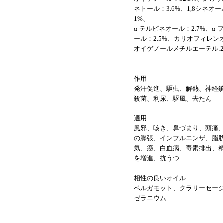
ネトール：3.6%、1,8シネオー
1%、
α-テルピネオール：2.7%、α-
ール：2.5%、カリオフィレンオ
オイゲノールメチルエーテル:2.
作用
発汗促進、駆虫、解熱、神経
殺菌、利尿、駆風、去たん
適用
風邪、咳き、鼻づまり、頭痛
の膨張、インフルエンザ、脂
気、癌、白血病、毒素排出、
を増進、抗うつ
相性の良いオイル
ベルガモット、クラリーセー
ゼラニウム